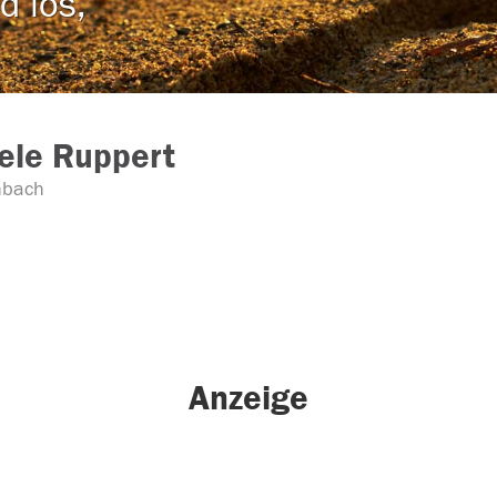
d los,
ele Ruppert
nbach
Anzeige