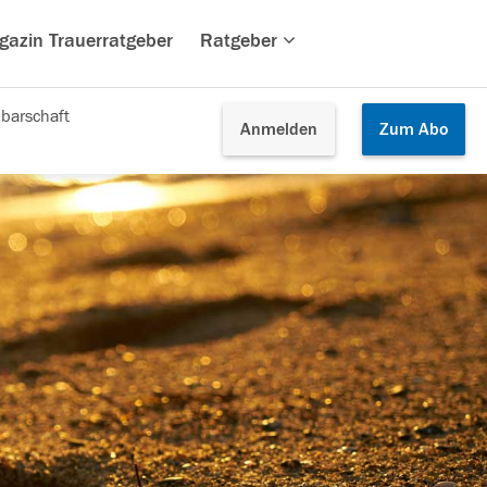
gazin Trauerratgeber
Ratgeber
barschaft
Anmelden
Zum
Abo