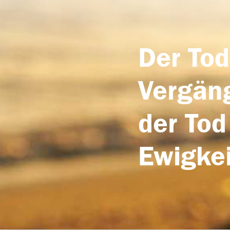
Der Tod
Vergäng
der Tod
Ewigkei