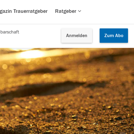
gazin Trauerratgeber
Ratgeber
barschaft
Anmelden
Zum
Abo