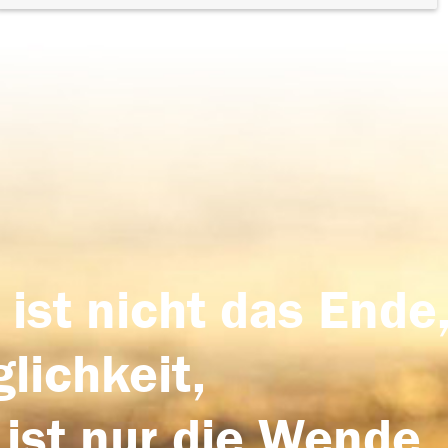
 ist nicht das Ende,
lichkeit,
 ist nur die Wende,