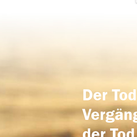
Der Tod
Vergäng
der Tod