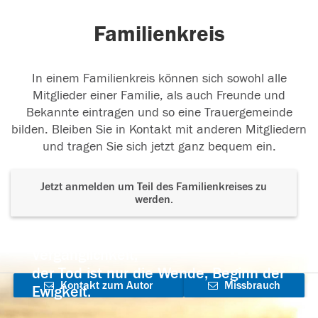
Familienkreis
In einem Familienkreis können sich sowohl alle
Mitglieder einer Familie, als auch Freunde und
Bekannte eintragen und so eine Trauergemeinde
bilden. Bleiben Sie in Kontakt mit anderen Mitgliedern
und tragen Sie sich jetzt ganz bequem ein.
Jetzt anmelden um Teil des Familienkreises zu
werden.
Der Tod ist nicht das Ende, nicht die
Vergänglichkeit,
der Tod ist nur die Wende, Beginn der
Kontakt zum Autor
Missbrauch
Ewigkeit.
aufnehmen
melden