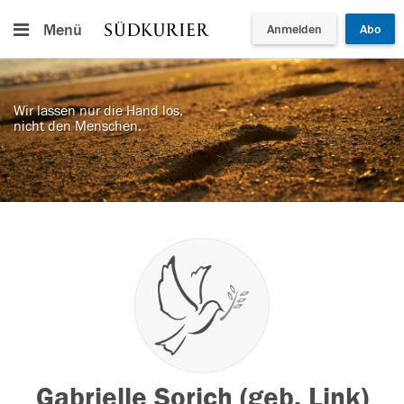
Menü
Anmelden
Abo
Wir lassen nur die Hand los,
nicht den Menschen.
Gabrielle Sorich (geb. Link)