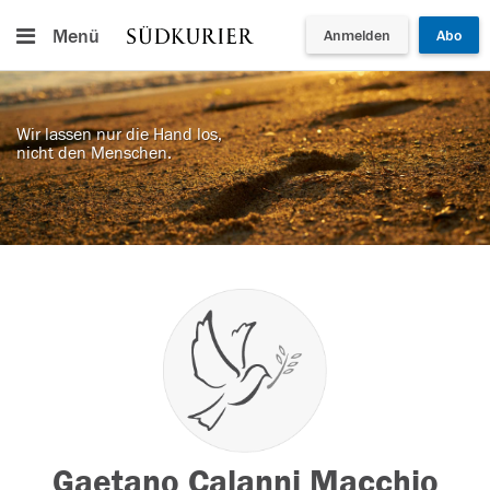
Menü
Anmelden
Abo
Wir lassen nur die Hand los,
nicht den Menschen.
Gaetano Calanni Macchio