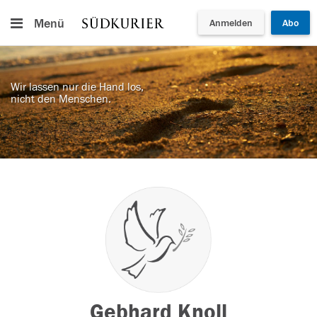
Menü
Anmelden
Abo
Wir lassen nur die Hand los,
nicht den Menschen.
Gebhard Knoll