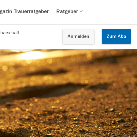
gazin Trauerratgeber
Ratgeber
barschaft
Anmelden
Zum
Abo