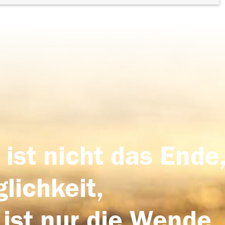
 ist nicht das Ende,
lichkeit,
 ist nur die Wende,