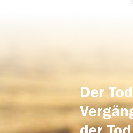
Der Tod
Vergäng
der Tod