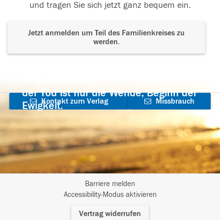
und tragen Sie sich jetzt ganz bequem ein.
Jetzt anmelden um Teil des Familienkreises zu
werden.
Der Tod ist nicht das Ende, nicht die
Vergänglichkeit,
der Tod ist nur die Wende, Beginn der
Kontakt zum Verlag
Missbrauch
Ewigkeit.
aufnehmen
melden
Barriere melden
I
Accessibility-Modus aktivieren
m
Vertrag widerrufen