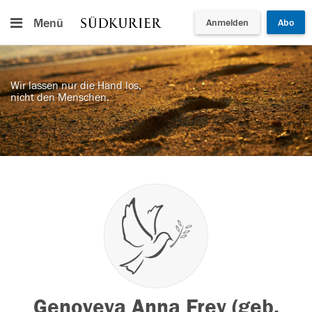
Menü
Anmelden
Abo
Wir lassen nur die Hand los,
nicht den Menschen.
Genoveva Anna Frey (geb.