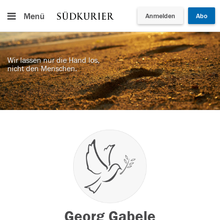
Menü
Anmelden
Abo
Wir lassen nur die Hand los,
nicht den Menschen.
Georg Gabele