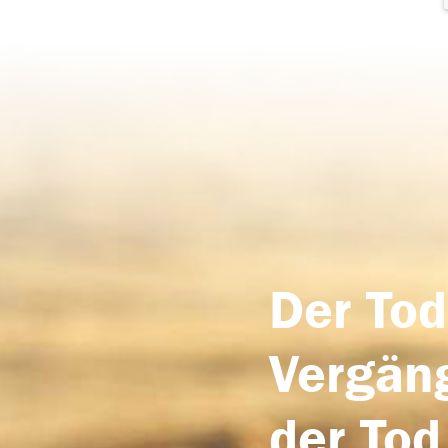
Der Tod
Vergäng
der Tod