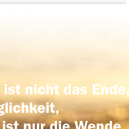
 ist nicht das Ende,
lichkeit,
 ist nur die Wende,