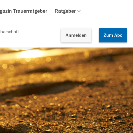
gazin Trauerratgeber
Ratgeber
barschaft
Anmelden
Zum
Abo