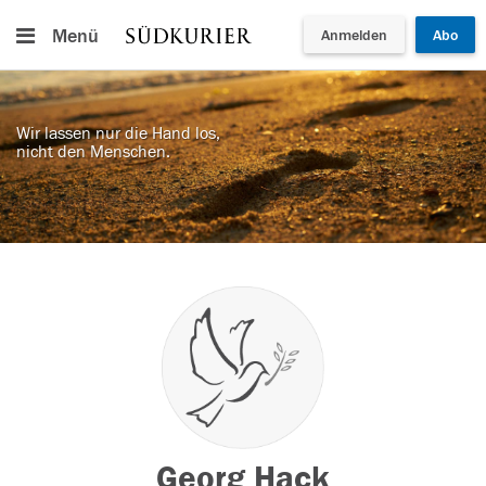
Menü
Anmelden
Abo
Wir lassen nur die Hand los,
nicht den Menschen.
Georg Hack