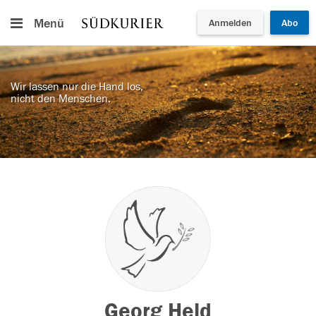
Menü
Anmelden
Abo
Wir lassen nur die Hand los,
nicht den Menschen.
Georg Held