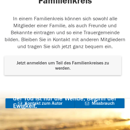
Familienkreis
In einem Familienkreis können sich sowohl alle
Mitglieder einer Familie, als auch Freunde und
Bekannte eintragen und so eine Trauergemeinde
bilden. Bleiben Sie in Kontakt mit anderen Mitgliedern
und tragen Sie sich jetzt ganz bequem ein.
Jetzt anmelden um Teil des Familienkreises zu
werden.
Der Tod ist nicht das Ende, nicht die
Vergänglichkeit,
der Tod ist nur die Wende, Beginn der
Kontakt zum Autor
Missbrauch
Ewigkeit.
aufnehmen
melden