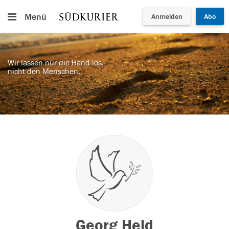
Menü
Anmelden
Abo
Wir lassen nur die Hand los,
nicht den Menschen.
Georg Held