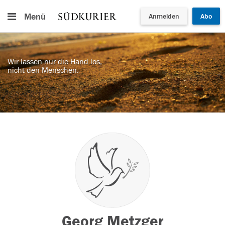
Menü
Anmelden
Abo
Wir lassen nur die Hand los,
nicht den Menschen.
Georg Metzger