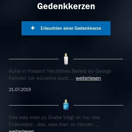
Gedenkkerzen
Erleuchten einer Gedenkkerze
Ruhe in Frieden! Herzliches Beileid an Georgs
Familie! Ich wünsche euch,
...
weiterlesen
21.07.2019
Das was man zu Grabe trägt ist nur das
Erdenkleid , das, was man im Herzen
...
weiterlesen