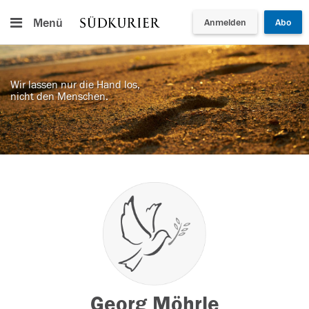
Menü
Anmelden
Abo
Wir lassen nur die Hand los,
nicht den Menschen.
Georg Möhrle