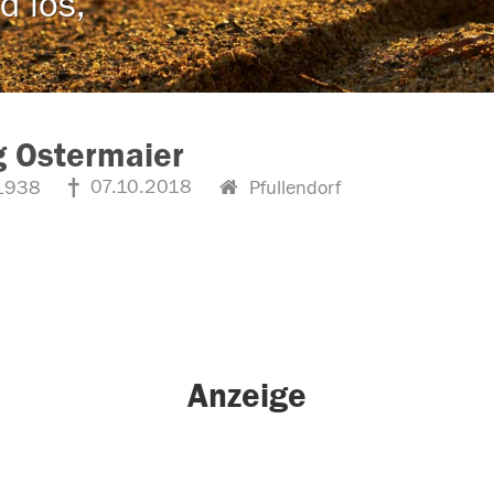
d los,
 Ostermaier
07.10.2018
1938
Pfullendorf
Anzeige