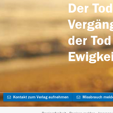
Der Tod
Vergäng
der Tod
Ewigkei
Kontakt zum Verlag aufnehmen
Missbrauch meld