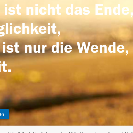
 ist nicht das Ende,
lichkeit,
 ist nur die Wende,
t.
en