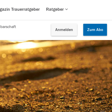
gazin Trauerratgeber
Ratgeber
barschaft
Anmelden
Zum
Abo