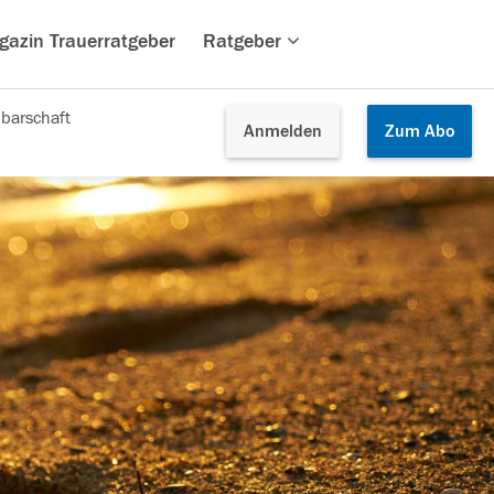
gazin Trauerratgeber
Ratgeber
barschaft
Anmelden
Zum
Abo