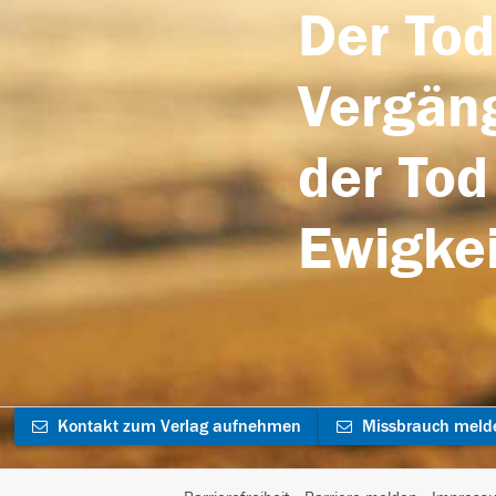
Der Tod
Vergäng
der Tod
Ewigkei
Kontakt zum Verlag aufnehmen
Missbrauch meld