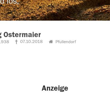
d los,
 Ostermaier
07.10.2018
1938
Pfullendorf
Anzeige