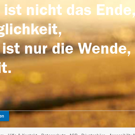
 ist nicht das Ende,
lichkeit,
 ist nur die Wende,
t.
en