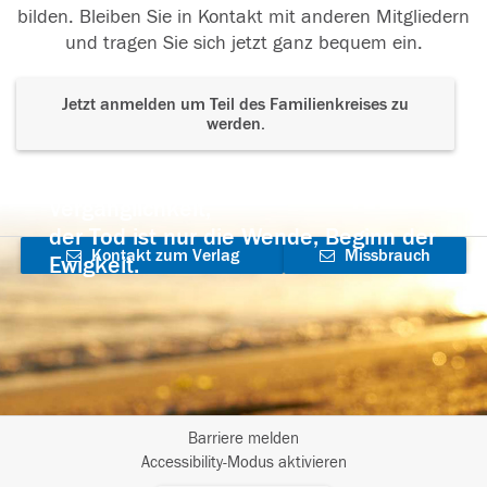
bilden. Bleiben Sie in Kontakt mit anderen Mitgliedern
und tragen Sie sich jetzt ganz bequem ein.
Jetzt anmelden um Teil des Familienkreises zu
werden.
Der Tod ist nicht das Ende, nicht die
Vergänglichkeit,
der Tod ist nur die Wende, Beginn der
Kontakt zum Verlag
Missbrauch
Ewigkeit.
aufnehmen
melden
Barriere melden
I
Accessibility-Modus aktivieren