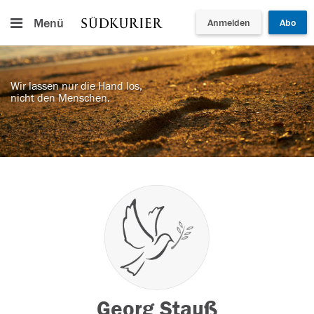
Menü
Anmelden
Abo
Wir lassen nur die Hand los,
nicht den Menschen.
Georg Stauß