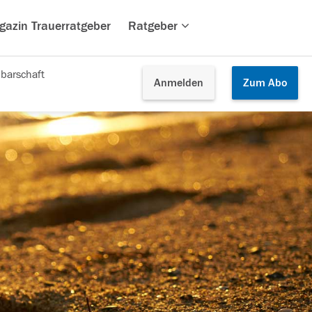
gazin Trauerratgeber
Ratgeber
barschaft
Anmelden
Zum
Abo