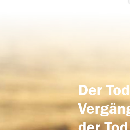
Der Tod
Vergäng
der Tod