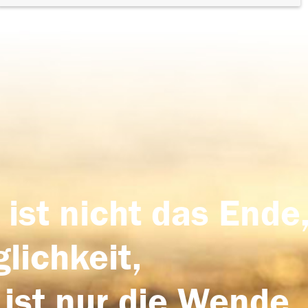
 ist nicht das Ende,
lichkeit,
 ist nur die Wende,