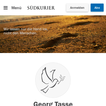
Menü
Anmelden
Abo
Wir lassen nur die Hand los,
nicht den Menschen.
Georg Tasse