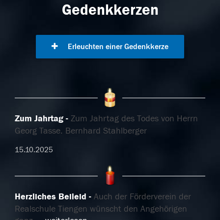
Gedenkkerzen
Erleuchten einer Gedenkkerze
Zum Jahrtag
Zum Jahrtag des Todes von Herrn
Georg Tasse. Bernhard Stahlberger
15.10.2025
Herzliches Beileid
Auch der Förderverein der
Realschule Tiengen wünscht den Angehörigen