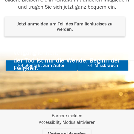
und tragen Sie sich jetzt ganz bequem ein.
Jetzt anmelden um Teil des Familienkreises zu
werden.
Der Tod ist nicht das Ende, nicht die
Vergänglichkeit,
der Tod ist nur die Wende, Beginn der
Kontakt zum Autor
Missbrauch
Ewigkeit.
aufnehmen
melden
Barriere melden
I
Accessibility-Modus aktivieren
m