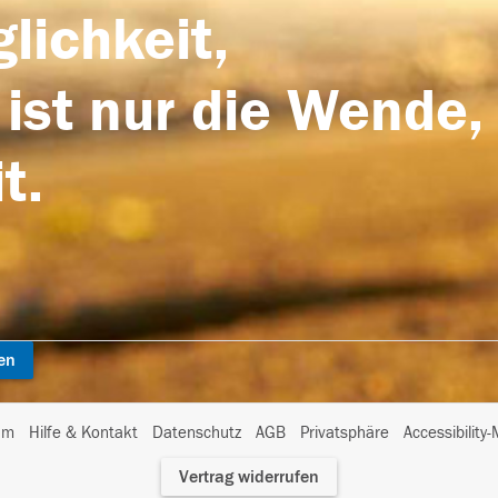
lichkeit,
 ist nur die Wende,
t.
en
I
um
Hilfe & Kontakt
Datenschutz
AGB
Privatsphäre
Accessibility
m
Vertrag widerrufen
A