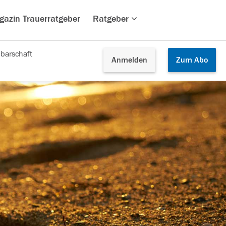
gazin Trauerratgeber
Ratgeber
barschaft
Anmelden
Zum
Abo