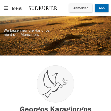
Menü
Anmelden
Abo
Wir lassen nur die Hand los,
nicht den Menschen.
Georgos Karagiorgos