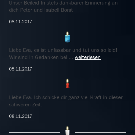
Unser Beileid In stets dankbarer Erinnerung an
dich Peter und Isabell Borst
08.11.2017
Liebe Eva, es ist unfassbar und tut uns so leid!
Wir sind in Gedanken bei
...
weiterlesen
08.11.2017
Liebe Eva. Ich schicke dir ganz viel Kraft in dieser
schweren Zeit.
08.11.2017