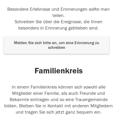
Liebe Eva, In Eurer schwersten Stunde bin ich in
Gedanken bei Euch. Simone
Besondere Erlebnisse und Erinnerungen sollte man
teilen.
07.11.2017
Schreiben Sie über die Ereignisse, die Ihnen
besonders in Erinnerung geblieben sind.
Liebe Eva, In Eurer schwersten Stunde bin ich in
Melden Sie sich bitte an, um eine Erinnerung zu
schreiben
Gedanken bei Euch. Simone
07.11.2017
Familienkreis
Wir sind in Gedanken bei euch
In einem Familienkreis können sich sowohl alle
Mitglieder einer Familie, als auch Freunde und
07.11.2017
Bekannte eintragen und so eine Trauergemeinde
bilden. Bleiben Sie in Kontakt mit anderen Mitgliedern
und tragen Sie sich jetzt ganz bequem ein.