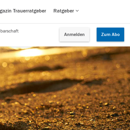
gazin Trauerratgeber
Ratgeber
barschaft
Anmelden
Zum
Abo