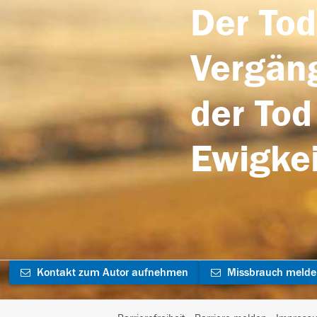
Der Tod
Vergäng
der Tod
Ewigkei
Kontakt zum Autor aufnehmen
Missbrauch meld