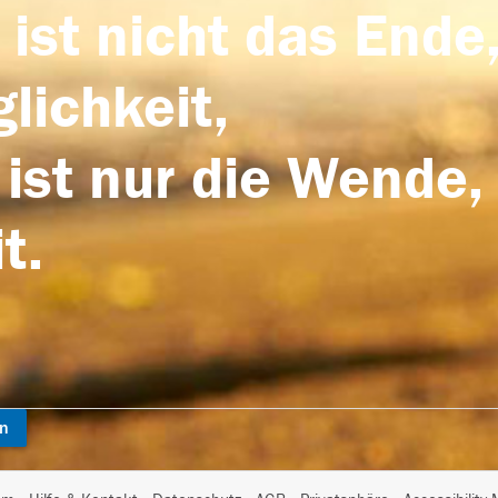
 ist nicht das Ende,
lichkeit,
 ist nur die Wende,
t.
en