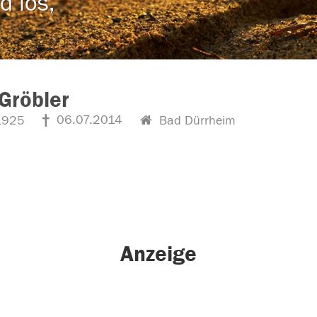
d los,
Gröbler
06.07.2014
1925
Bad Dürrheim
Anzeige