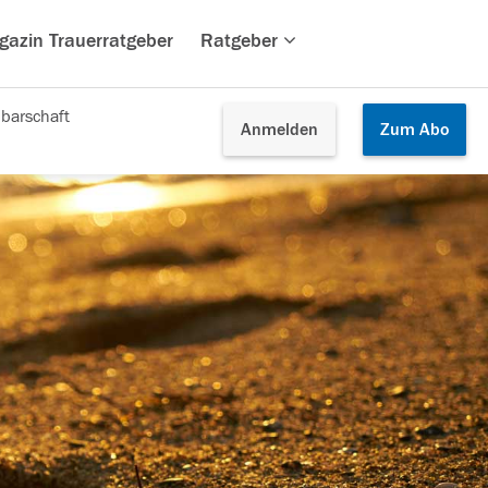
gazin Trauerratgeber
Ratgeber
barschaft
Anmelden
Zum
Abo