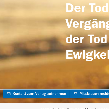
Der Tod
Vergäng
der Tod
Ewigkei
Kontakt zum Verlag aufnehmen
Missbrauch meld