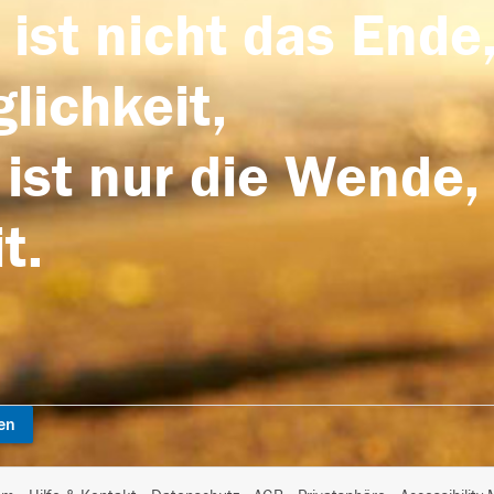
 ist nicht das Ende,
lichkeit,
 ist nur die Wende,
t.
en