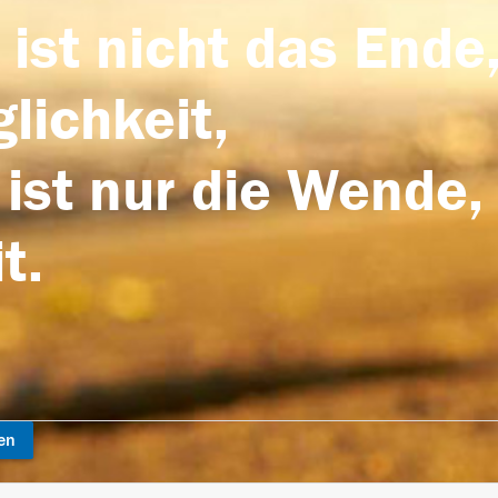
 ist nicht das Ende,
lichkeit,
 ist nur die Wende,
t.
en