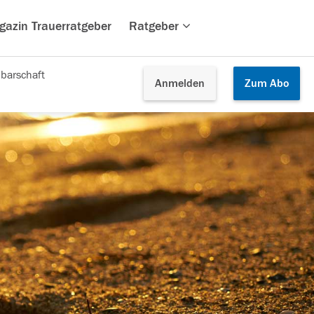
gazin Trauerratgeber
Ratgeber
barschaft
Anmelden
Zum
Abo