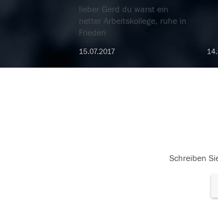
lieber Gerd du warst ein
netter Arbeitskollege, ruhe in
Frieden
15.07.2017
14.
Schreiben Sie