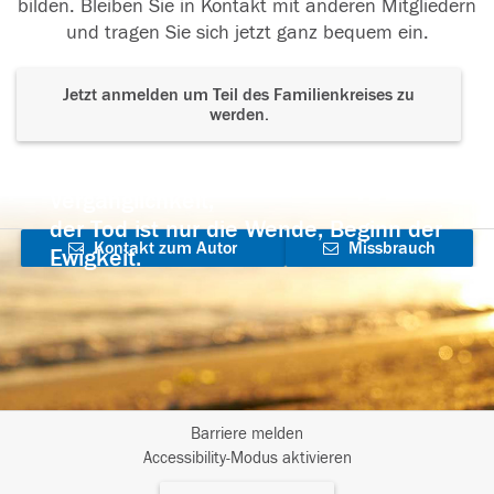
bilden. Bleiben Sie in Kontakt mit anderen Mitgliedern
und tragen Sie sich jetzt ganz bequem ein.
Jetzt anmelden um Teil des Familienkreises zu
werden.
Der Tod ist nicht das Ende, nicht die
Vergänglichkeit,
der Tod ist nur die Wende, Beginn der
Kontakt zum Autor
Missbrauch
Ewigkeit.
aufnehmen
melden
Barriere melden
I
Accessibility-Modus aktivieren
m