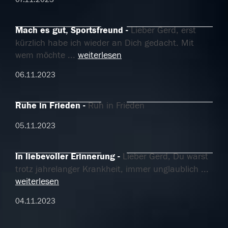
Mach es gut, Sportsfreund
Lieber Gerd, erst
kürzlich habe ich wieder an Dich gedacht. Mit
wem möchte
...
weiterlesen
06.11.2023
Ruhe in Frieden
Ruh in Frieden
05.11.2023
In liebevoller Erinnerung
Lieber Gerd, Du warst
trotz jahrelanger Krankheit, immer unglaublich
...
weiterlesen
04.11.2023