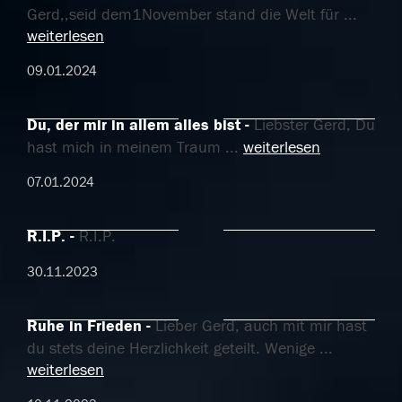
Gerd,,seid dem1November stand die Welt für
...
weiterlesen
09.01.2024
Du, der mir in allem alles bist
Liebster Gerd, Du
hast mich in meinem Traum
...
weiterlesen
07.01.2024
R.I.P.
R.I.P.
30.11.2023
Ruhe in Frieden
Lieber Gerd, auch mit mir hast
du stets deine Herzlichkeit geteilt. Wenige
...
weiterlesen