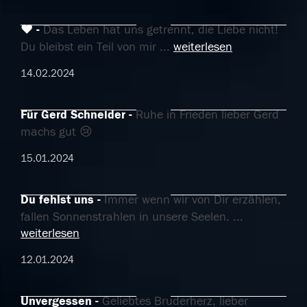
❤️
Das Leben hat uns getrennt, die Liebe nicht!
Du bleibst ein Teil von mir
...
weiterlesen
14.02.2024
Für Gerd Schneider
Ruhe in Frieden lieber Gerd
machs gut 😢
15.01.2024
Du fehlst uns
Immer wenn wir von Dir erzählen,
fallen Sonnenstrahlen in unsere Seelen.
...
weiterlesen
12.01.2024
Unvergessen
Geliebtes Bruderherz, lieber