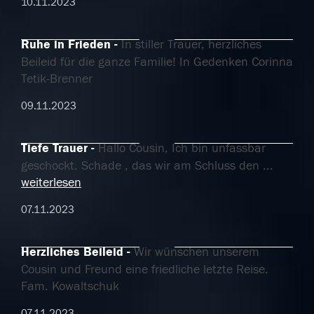
10.11.2023
Ruhe in Frieden
In stiller Trauer, herzliches
Beileid für die ganze Familie! In Gedenken Corinna
Tetik-Brenner
09.11.2023
Tiefe Trauer
Hallo Cousin, Ich bin unfassbar
geschockt. Schade , das wir am Schluss den
...
weiterlesen
07.11.2023
Herzliches Beileid
Wir wünschen unserem
Cousin und Freund eine friedliche letzte Reise.
Fam. Kowaltschuk
07.11.2023