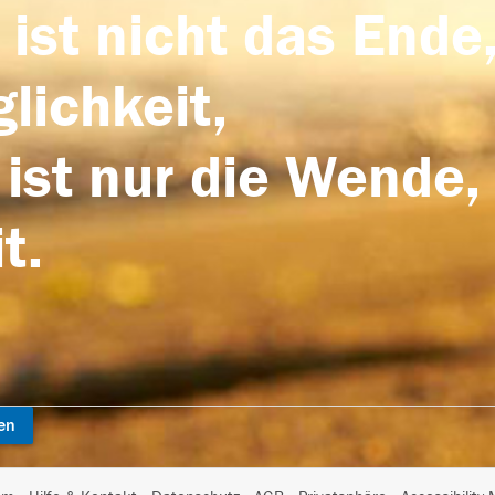
 ist nicht das Ende,
lichkeit,
 ist nur die Wende,
t.
en