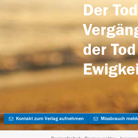
Der Tod
Vergäng
der Tod
Ewigkei
Kontakt zum Verlag aufnehmen
Missbrauch meld