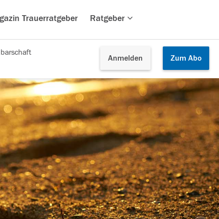
gazin Trauerratgeber
Ratgeber
barschaft
Anmelden
Zum
Abo