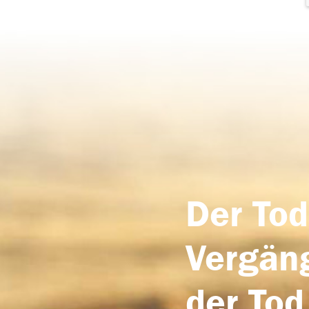
Der Tod
Vergäng
der Tod