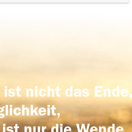
 ist nicht das Ende,
lichkeit,
 ist nur die Wende,