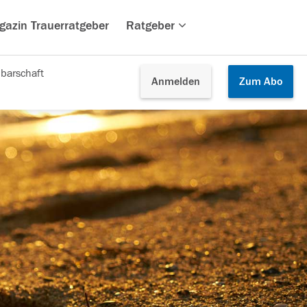
gazin Trauerratgeber
Ratgeber
barschaft
Anmelden
Zum
Abo