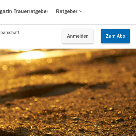
gazin Trauerratgeber
Ratgeber
barschaft
Anmelden
Zum
Abo