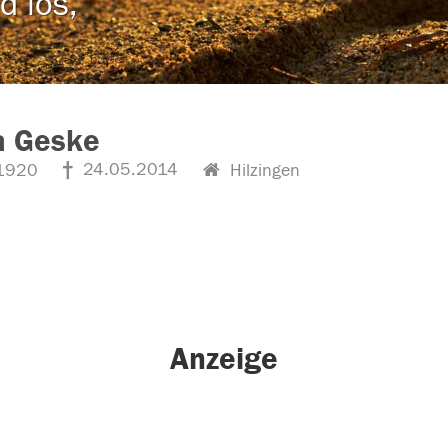
d los,
a Geske
24.05.2014
1920
Hilzingen
Anzeige