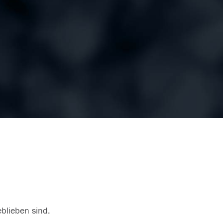
eblieben sind.