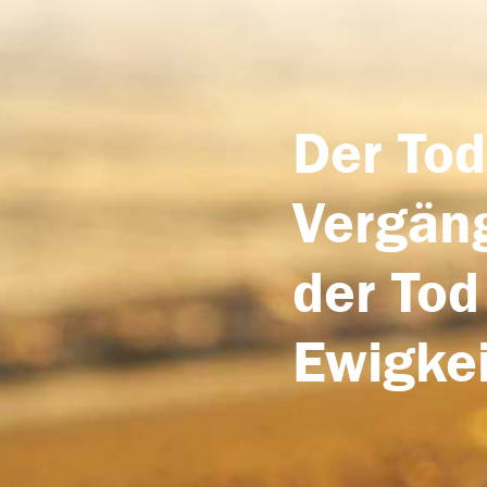
Der Tod
Vergäng
der Tod
Ewigkei