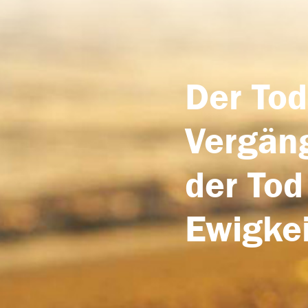
Der Tod
Vergäng
der Tod
Ewigkei