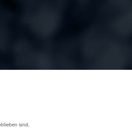
eblieben sind.