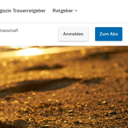
gazin Trauerratgeber
Ratgeber
barschaft
Anmelden
Zum
Abo