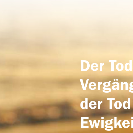
Der Tod
Vergäng
der Tod
Ewigkei