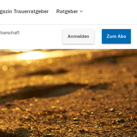
gazin Trauerratgeber
Ratgeber
barschaft
Anmelden
Zum
Abo