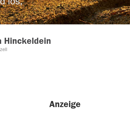
d los,
 Hinckeldein
zell
Anzeige