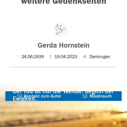
weitere Gedenkseiten
Gerda Hornstein
24.06.1939
19.04.2023
Denkingen
Der Tod ist nicht das Ende, nicht die
Vergänglichkeit,
der Tod ist nur die Wende, Beginn der
Kontakt zum Autor
Missbrauch
Ewigkeit.
aufnehmen
melden