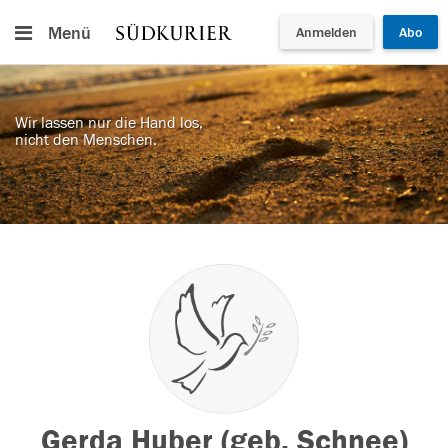
Menü
Anmelden
Abo
Wir lassen nur die Hand los,
nicht den Menschen.
Gerda Huber (geb. Schnee)