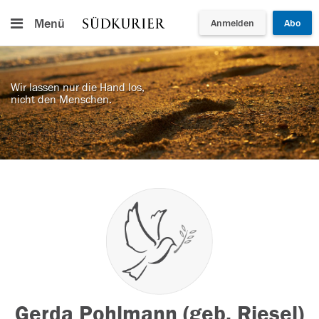
Menü
Anmelden
Abo
Wir lassen nur die Hand los,
nicht den Menschen.
Gerda Pohlmann (geb. Riesel)