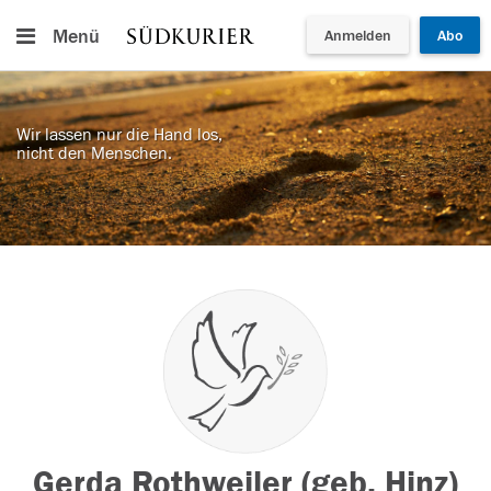
Menü
Anmelden
Abo
Wir lassen nur die Hand los,
nicht den Menschen.
Gerda Rothweiler (geb. Hinz)