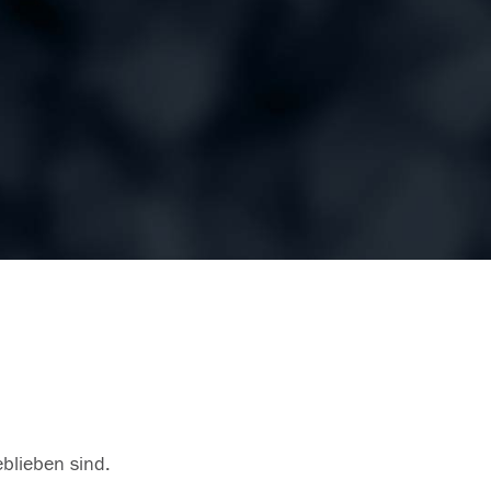
eblieben sind.