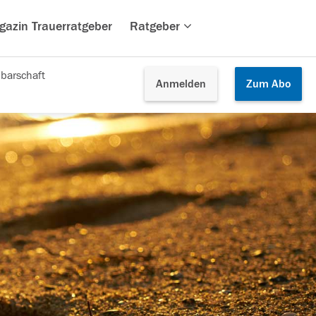
gazin Trauerratgeber
Ratgeber
barschaft
Anmelden
Zum
Abo