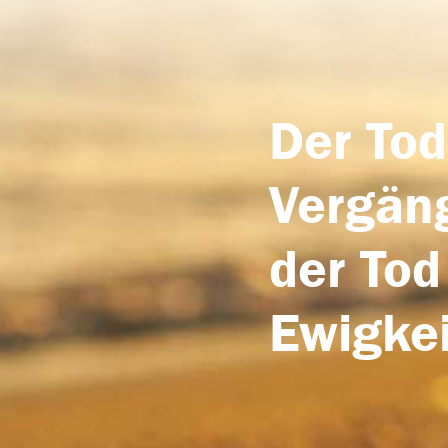
Der Tod
Vergäng
der Tod
Ewigkei