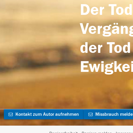
Der Tod
Vergäng
der Tod
Ewigkei
Kontakt zum Autor aufnehmen
Missbrauch meld