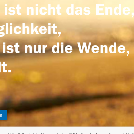
 ist nicht das Ende,
lichkeit,
 ist nur die Wende,
t.
en