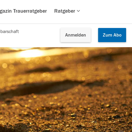
gazin Trauerratgeber
Ratgeber
barschaft
Anmelden
Zum
Abo