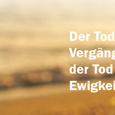
Der Tod
Vergäng
der Tod
Ewigkei