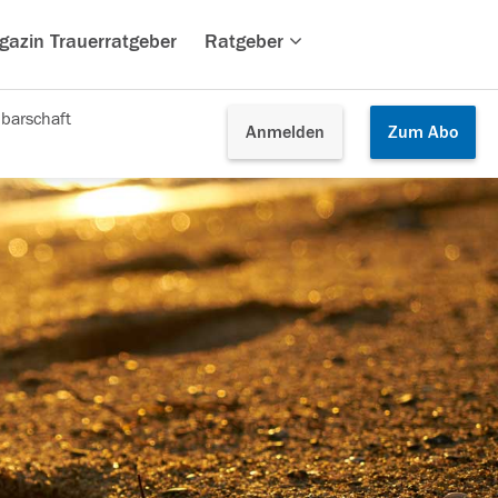
gazin Trauerratgeber
Ratgeber
barschaft
Anmelden
Zum
Abo