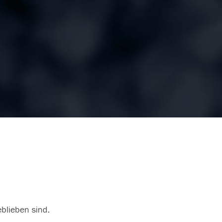
eblieben sind.