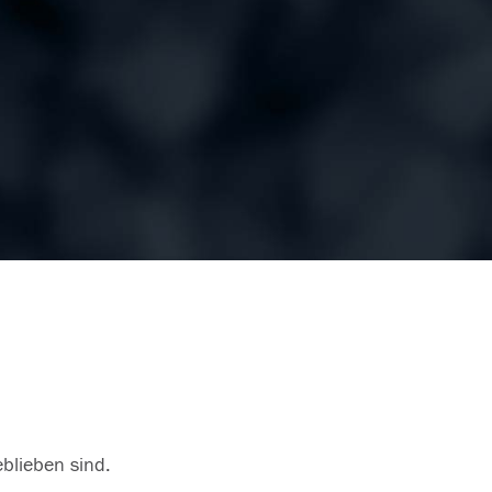
eblieben sind.