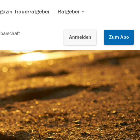
gazin Trauerratgeber
Ratgeber
barschaft
Anmelden
Zum
Abo