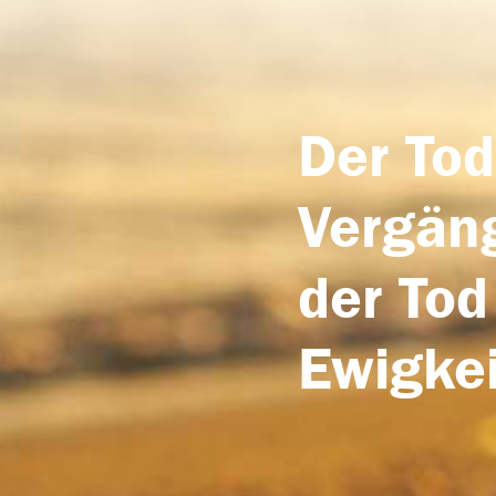
Der Tod
Vergäng
der Tod
Ewigkei