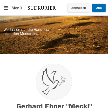
Menü
Anmelden
Abo
Wir lassen nur die Hand los,
nicht den Menschen.
Gerhard Ebner "Mecki"