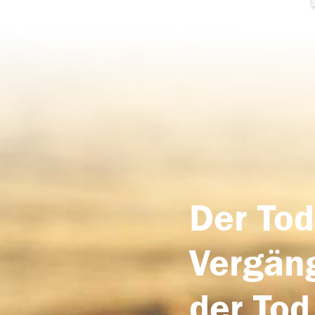
Der Tod
Vergäng
der Tod