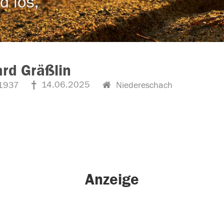
d los,
rd Gräßlin
14.06.2025
1937
Niedereschach
Anzeige