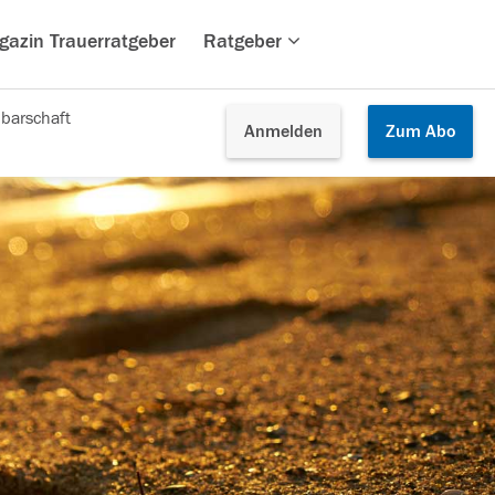
gazin Trauerratgeber
Ratgeber
barschaft
Anmelden
Zum
Abo