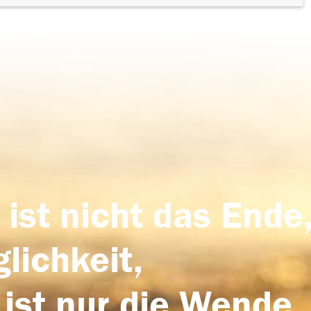
 ist nicht das Ende,
lichkeit,
 ist nur die Wende,