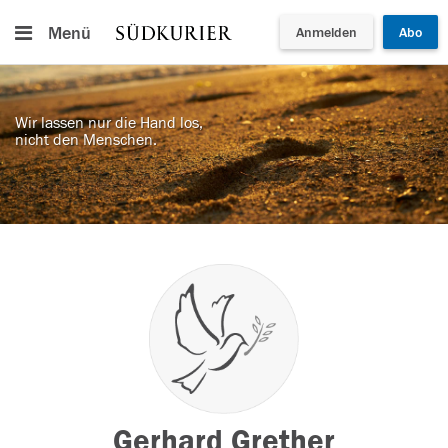
Menü
Anmelden
Abo
Wir lassen nur die Hand los,
nicht den Menschen.
Gerhard Grether