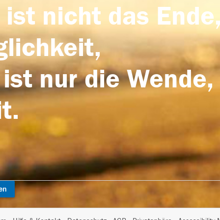
 ist nicht das Ende,
lichkeit,
 ist nur die Wende,
t.
en