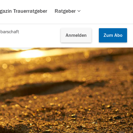
gazin Trauerratgeber
Ratgeber
barschaft
Anmelden
Zum
Abo