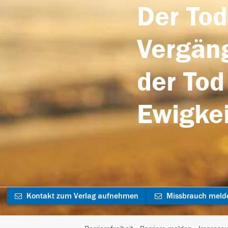
Der Tod
Vergäng
der Tod
Ewigkei
Kontakt zum Verlag aufnehmen
Missbrauch meld