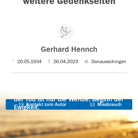
weitere Gedenkseiten
Gerhard Hennch
20.05.1934
26.04.2023
Donaueschingen
Der Tod ist nicht das Ende, nicht die
Vergänglichkeit,
der Tod ist nur die Wende, Beginn der
Kontakt zum Autor
Missbrauch
Ewigkeit.
aufnehmen
melden