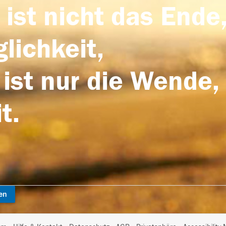
 ist nicht das Ende,
lichkeit,
 ist nur die Wende,
t.
en