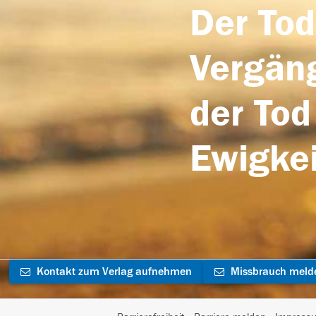
Der Tod
Vergäng
der Tod
Ewigkei
Kontakt zum Verlag aufnehmen
Missbrauch meld