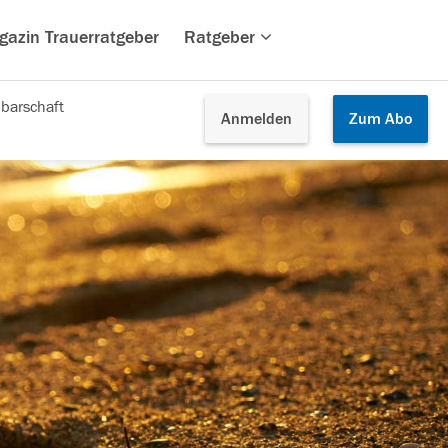
gazin Trauerratgeber
Ratgeber
barschaft
Anmelden
Zum
Abo