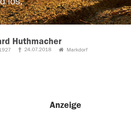
d los,
ard Huthmacher
24.07.2018
1927
Markdorf
Anzeige