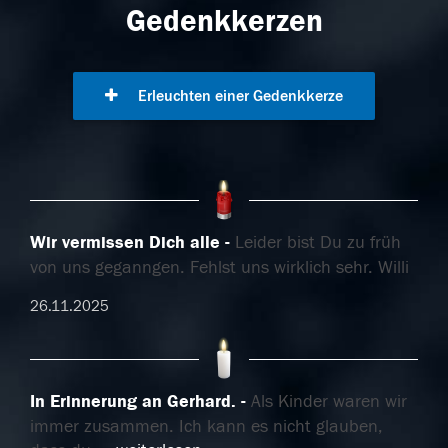
Gedenkkerzen
Erleuchten einer Gedenkkerze
Wir vermissen Dich alle
Leider bist Du zu früh
von uns geganngen. Fehlst uns wirklich sehr. Willi
26.11.2025
In Erinnerung an Gerhard.
Als Kinder waren wir
immer zusammen. Ich kann es nicht glauben,