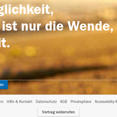
lichkeit,
 ist nur die Wende,
t.
en
I
um
Hilfe & Kontakt
Datenschutz
AGB
Privatsphäre
Accessibility
m
Vertrag widerrufen
A