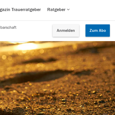
gazin Trauerratgeber
Ratgeber
barschaft
Anmelden
Zum
Abo