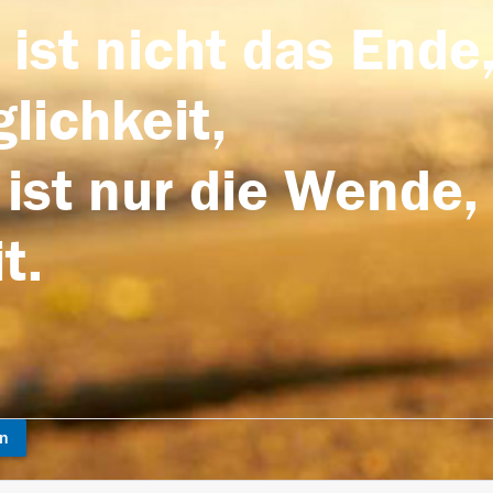
 ist nicht das Ende,
lichkeit,
 ist nur die Wende,
t.
en