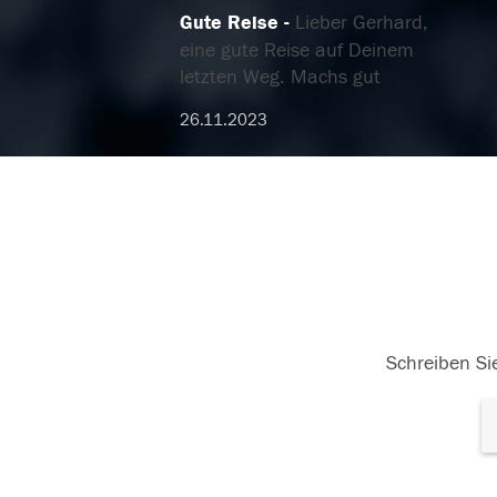
Gute Reise
Lieber Gerhard,
eine gute Reise auf Deinem
letzten Weg. Machs gut
26.11.2023
Schreiben Sie