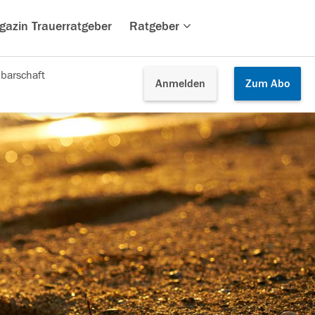
gazin Trauerratgeber
Ratgeber
barschaft
Anmelden
Zum
Abo